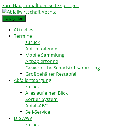
zum Hauptinhalt der Seite springen
Navigation
Aktuelles
Termine
zurück
Abfuhrkalender
Mobile Sammlung
Altpapiertonne
Gewerbliche Schadstoffsammlung
Großbehälter Restabfall
Abfallentsorgung
zurück
Alles auf einen Blick
Sortier-System
Abfall-ABC
Self-Service
Die AWV
zurück