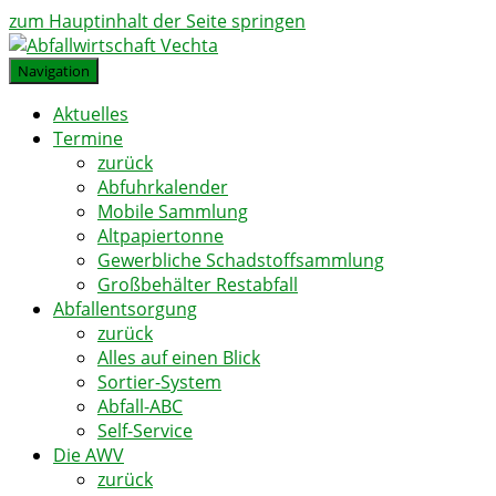
zum Hauptinhalt der Seite springen
Navigation
Aktuelles
Termine
zurück
Abfuhrkalender
Mobile Sammlung
Altpapiertonne
Gewerbliche Schadstoffsammlung
Großbehälter Restabfall
Abfallentsorgung
zurück
Alles auf einen Blick
Sortier-System
Abfall-ABC
Self-Service
Die AWV
zurück