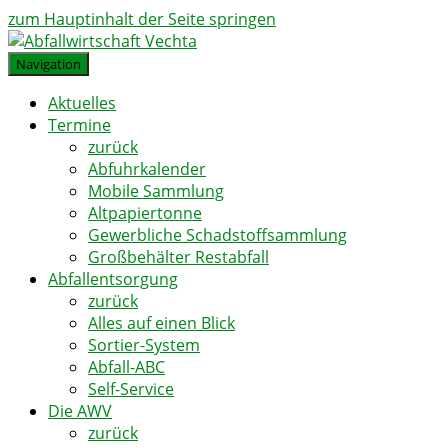
zum Hauptinhalt der Seite springen
Navigation
Aktuelles
Termine
zurück
Abfuhrkalender
Mobile Sammlung
Altpapiertonne
Gewerbliche Schadstoffsammlung
Großbehälter Restabfall
Abfallentsorgung
zurück
Alles auf einen Blick
Sortier-System
Abfall-ABC
Self-Service
Die AWV
zurück