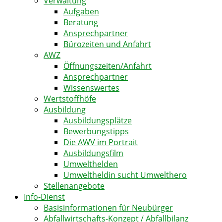
Verwaltung
Aufgaben
Beratung
Ansprechpartner
Bürozeiten und Anfahrt
AWZ
Öffnungszeiten/Anfahrt
Ansprechpartner
Wissenswertes
Wertstoffhöfe
Ausbildung
Ausbildungsplätze
Bewerbungstipps
Die AWV im Portrait
Ausbildungsfilm
Umwelthelden
Umweltheldin sucht Umwelthero
Stellenangebote
Info-Dienst
Basisinformationen für Neubürger
Abfallwirtschafts-Konzept / Abfallbilanz