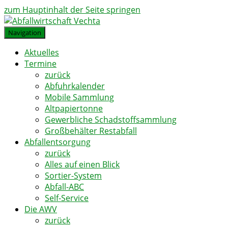
zum Hauptinhalt der Seite springen
Navigation
Aktuelles
Termine
zurück
Abfuhrkalender
Mobile Sammlung
Altpapiertonne
Gewerbliche Schadstoffsammlung
Großbehälter Restabfall
Abfallentsorgung
zurück
Alles auf einen Blick
Sortier-System
Abfall-ABC
Self-Service
Die AWV
zurück