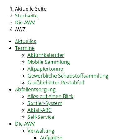
Aktuelle Seite:
Startseite
Die AWV
AWZ
Aktuelles
Termine
Abfuhrkalender
Mobile Sammlung
Altpapiertonne
Gewerbliche Schadstoffsammlung
Großbehälter Restabfall
Abfallentsorgung
Alles auf einen Blick
Sortier-System
Abfall-ABC
Self-Service
Die AWV
Verwaltung
Aufgaben