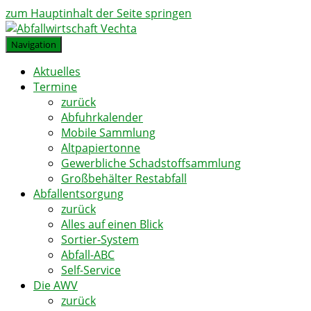
zum Hauptinhalt der Seite springen
Navigation
Aktuelles
Termine
zurück
Abfuhrkalender
Mobile Sammlung
Altpapiertonne
Gewerbliche Schadstoffsammlung
Großbehälter Restabfall
Abfallentsorgung
zurück
Alles auf einen Blick
Sortier-System
Abfall-ABC
Self-Service
Die AWV
zurück