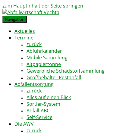
zum Hauptinhalt der Seite springen
Navigation
Aktuelles
Termine
zurück
Abfuhrkalender
Mobile Sammlung
Altpapiertonne
Gewerbliche Schadstoffsammlung
Großbehälter Restabfall
Abfallentsorgung
zurück
Alles auf einen Blick
Sortier-System
Abfall-ABC
Self-Service
Die AWV
zurück