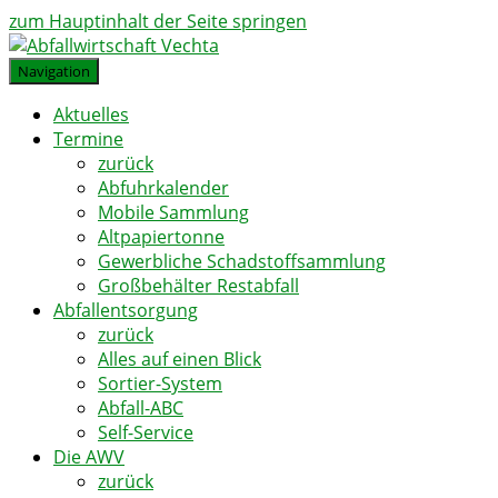
zum Hauptinhalt der Seite springen
Navigation
Aktuelles
Termine
zurück
Abfuhrkalender
Mobile Sammlung
Altpapiertonne
Gewerbliche Schadstoffsammlung
Großbehälter Restabfall
Abfallentsorgung
zurück
Alles auf einen Blick
Sortier-System
Abfall-ABC
Self-Service
Die AWV
zurück