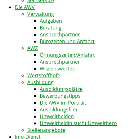
Self-Service
Die AWV
Verwaltung
Aufgaben
Beratung
Ansprechpartner
Bürozeiten und Anfahrt
AWZ
Öffnungszeiten/Anfahrt
Ansprechpartner
Wissenswertes
Wertstoffhöfe
Ausbildung
Ausbildungsplätze
Bewerbungstipps
Die AWV im Portrait
Ausbildungsfilm
Umwelthelden
Umweltheldin sucht Umwelthero
Stellenangebote
Info-Dienst