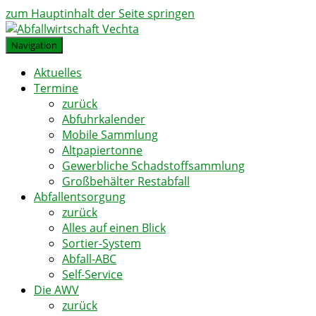
zum Hauptinhalt der Seite springen
Navigation
Aktuelles
Termine
zurück
Abfuhrkalender
Mobile Sammlung
Altpapiertonne
Gewerbliche Schadstoffsammlung
Großbehälter Restabfall
Abfallentsorgung
zurück
Alles auf einen Blick
Sortier-System
Abfall-ABC
Self-Service
Die AWV
zurück