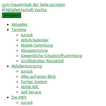
zum Hauptinhalt der Seite springen
Navigation
Aktuelles
Termine
zurück
Abfuhrkalender
Mobile Sammlung
Altpapiertonne
Gewerbliche Schadstoffsammlung
Großbehälter Restabfall
Abfallentsorgung
zurück
Alles auf einen Blick
Sortier-System
Abfall-ABC
Self-Service
Die AWV
zurück