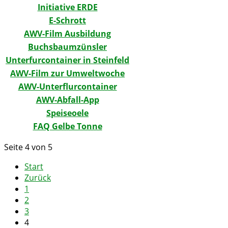
Initiative ERDE
E-Schrott
AWV-Film Ausbildung
Buchsbaumzünsler
Unterfurcontainer in Steinfeld
AWV-Film zur Umweltwoche
AWV-Unterflurcontainer
AWV-Abfall-App
Speiseoele
FAQ Gelbe Tonne
Seite 4 von 5
Start
Zurück
1
2
3
4