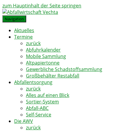
zum Hauptinhalt der Seite springen
Navigation
Aktuelles
Termine
zurück
Abfuhrkalender
Mobile Sammlung
Altpapiertonne
Gewerbliche Schadstoffsammlung
Großbehälter Restabfall
Abfallentsorgung
zurück
Alles auf einen Blick
Sortier-System
Abfall-ABC
Self-Service
Die AWV
zurück